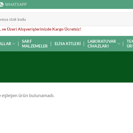
WHATSAPP
 ve Üzeri Alışverişlerinizde Kargo Ücretsiz!
SARF
LABORATUVAR
TE
ALLAR
ELISA KITLERI
MALZEMELER
CIHAZLARI
ÜR
e eşleşen ürün bulunamadı.