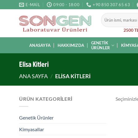
İçeriğe
E-MAIL
09:00 - 18:00
+90 850 307 65 63
atla
Ara:
2500 TL
GENETIK
ANASAYFA
HAKKIMIZDA
KIMYAS
ÜRÜNLER
Elisa Kitleri
ANA SAYFA
/
ELISA KITLERI
ÜRÜN KATEGORILERI
Seçiminizl
Genetik Ürünler
Kimyasallar