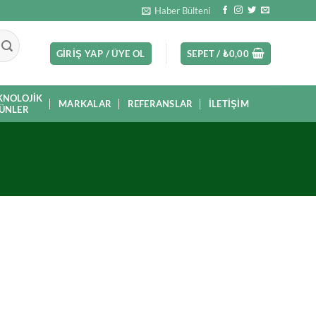
Haber Bülteni
GIRIŞ YAP / ÜYE OL
SEPET /
₺
0,00
KNOLOJIK
MARKALAR
REFERANSLAR
İLETIŞIM
ÜNLER