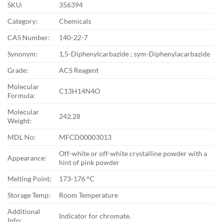
SKU:
356394
Category:
Chemicals
CAS Number:
140-22-7
Synonym:
1,5-Diphenylcarbazide ; sym-Diphenylacarbazide
Grade:
ACS Reagent
Molecular
C13H14N4O
Formula:
Molecular
242.28
Weight:
MDL No:
MFCD00003013
Off-white or off-white crystalline powder with a
Appearance:
hint of pink powder
Melting Point:
173-176 °C
Storage Temp:
Room Temperature
Additional
Indicator for chromate.
Info: