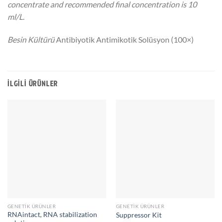
concentrate and recommended final concentration is 10
ml/L.
Besin Kültürü
Antibiyotik Antimikotik Solüsyon (100×)
İLGILI ÜRÜNLER
GENETIK ÜRÜNLER
GENETIK ÜRÜNLER
RNAintact, RNA stabilization
Suppressor Kit