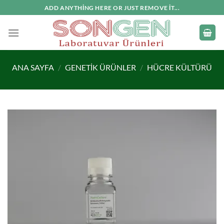
İçeriğe
ADD ANYTHING HERE OR JUST REMOVE IT...
atla
ANA SAYFA
/
GENETIK ÜRÜNLER
/
HÜCRE KÜLTÜRÜ