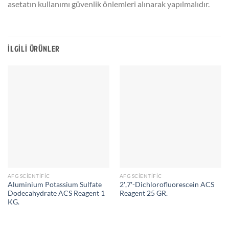
asetatın kullanımı güvenlik önlemleri alınarak yapılmalıdır.
İLGILI ÜRÜNLER
AFG SCIENTIFIC
AFG SCIENTIFIC
Aluminium Potassium Sulfate
2′,7′-Dichlorofluorescein ACS
Dodecahydrate ACS Reagent 1
Reagent 25 GR.
KG.