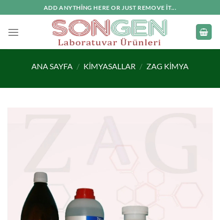
İçeriğe
ADD ANYTHING HERE OR JUST REMOVE IT...
atla
ANA SAYFA
/
KIMYASALLAR
/
ZAG KIMYA