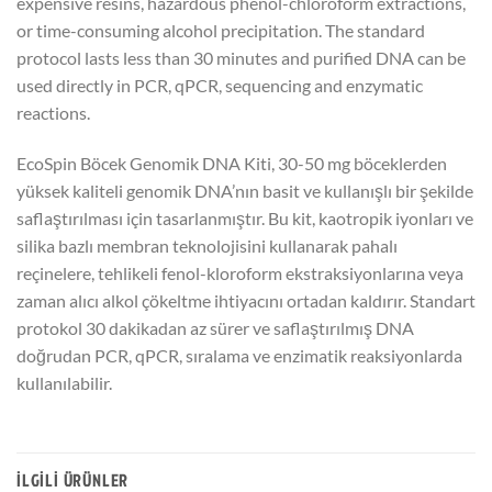
expensive resins, hazardous phenol-chloroform extractions,
or time-consuming alcohol precipitation. The standard
protocol lasts less than 30 minutes and purified DNA can be
used directly in PCR, qPCR, sequencing and enzymatic
reactions.
EcoSpin Böcek Genomik DNA Kiti, 30-50 mg böceklerden
yüksek kaliteli genomik DNA’nın basit ve kullanışlı bir şekilde
saflaştırılması için tasarlanmıştır. Bu kit, kaotropik iyonları ve
silika bazlı membran teknolojisini kullanarak pahalı
reçinelere, tehlikeli fenol-kloroform ekstraksiyonlarına veya
zaman alıcı alkol çökeltme ihtiyacını ortadan kaldırır. Standart
protokol 30 dakikadan az sürer ve saflaştırılmış DNA
doğrudan PCR, qPCR, sıralama ve enzimatik reaksiyonlarda
kullanılabilir.
İLGILI ÜRÜNLER