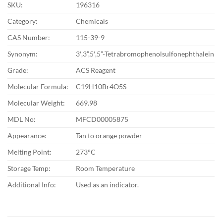
SKU:
196316
Category:
Chemicals
CAS Number:
115-39-9
Synonym:
3′,3”,5′,5”-Tetrabromophenolsulfonephthalein
Grade:
ACS Reagent
Molecular Formula:
C19H10Br4O5S
Molecular Weight:
669.98
MDL No:
MFCD00005875
Appearance:
Tan to orange powder
Melting Point:
273°C
Storage Temp:
Room Temperature
Additional Info:
Used as an indicator.