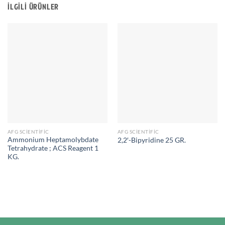
İLGILI ÜRÜNLER
AFG SCIENTIFIC
AFG SCIENTIFIC
Ammonium Heptamolybdate
2,2′-Bipyridine 25 GR.
Tetrahydrate ; ACS Reagent 1
KG.