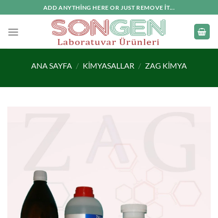
İçeriğe
ADD ANYTHING HERE OR JUST REMOVE IT...
atla
ANA SAYFA
/
KIMYASALLAR
/
ZAG KIMYA