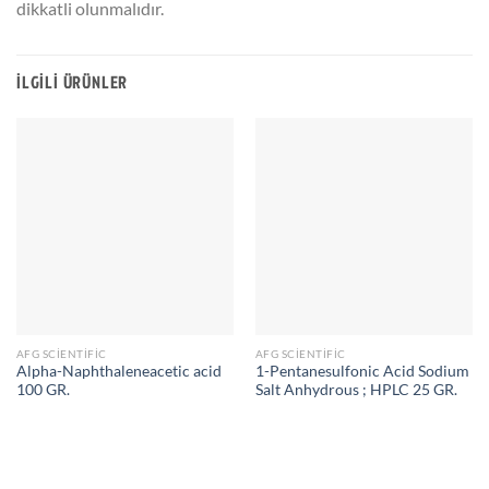
dikkatli olunmalıdır.
İLGILI ÜRÜNLER
AFG SCIENTIFIC
AFG SCIENTIFIC
Alpha-Naphthaleneacetic acid
1-Pentanesulfonic Acid Sodium
100 GR.
Salt Anhydrous ; HPLC 25 GR.