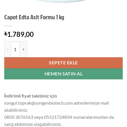
Capot Edta Asit Formu 1 kg
1.789,00
₺
Capot Edta Asit Formu 1 kg adet
SEPETE EKLE
HEMEN SATIN AL
İndirimli fiyat talebiniz için
songul.toprak@songenbiotech.com adreslerimize mail
atabilirsiniz.
0850 3076563 veya 05521724834 numaralarımızdan da
satış ekibimize ulaşabilirsiniz.