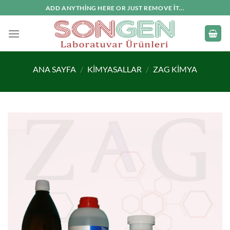
İçeriğe
ADD ANYTHING HERE OR JUST REMOVE IT...
atla
ANA SAYFA
/
KIMYASALLAR
/
ZAG KIMYA