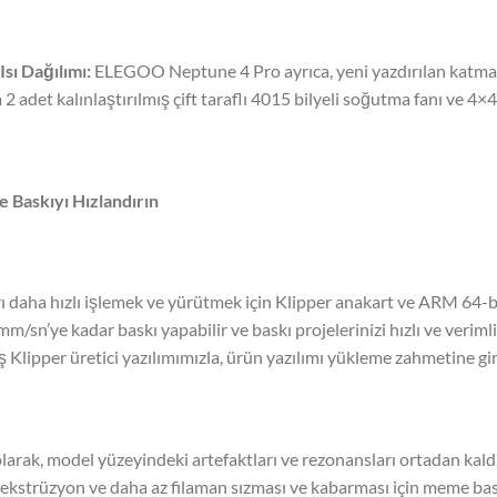
Isı Dağılımı:
ELEGOO Neptune 4 Pro ayrıca, yeni yazdırılan katmanl
2 adet kalınlaştırılmış çift taraflı 4015 bilyeli soğutma fanı ve 4×4020
le Baskıyı Hızlandırın
 daha hızlı işlemek ve yürütmek için Klipper anakart ve ARM 64-bi
mm/sn’ye kadar baskı yapabilir ve baskı projelerinizi hızlı ve veri
 Klipper üretici yazılımımızla, ürün yazılımı yükleme zahmetine g
larak, model yüzeyindeki artefaktları ve rezonansları ortadan kal
ı ekstrüzyon ve daha az filaman sızması ve kabarması için meme bas