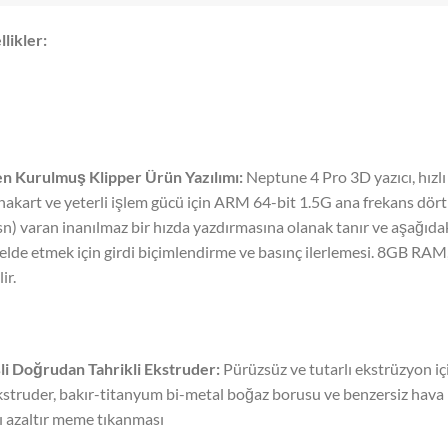
likler:
 Kurulmuş Klipper Ürün Yazılımı:
Neptune 4 Pro 3D yazıcı, hızlı 
nakart ve yeterli işlem gücü için ARM 64-bit 1.5G ana frekans dört
) varan inanılmaz bir hızda yazdırmasına olanak tanır ve aşağıdaki
elde etmek için girdi biçimlendirme ve basınç ilerlemesi. 8GB RAM, 
ir.
şli Doğrudan Tahrikli Ekstruder:
Pürüzsüz ve tutarlı ekstrüzyon iç
kstruder, bakır-titanyum bi-metal boğaz borusu ve benzersiz hava kana
ı azaltır meme tıkanması