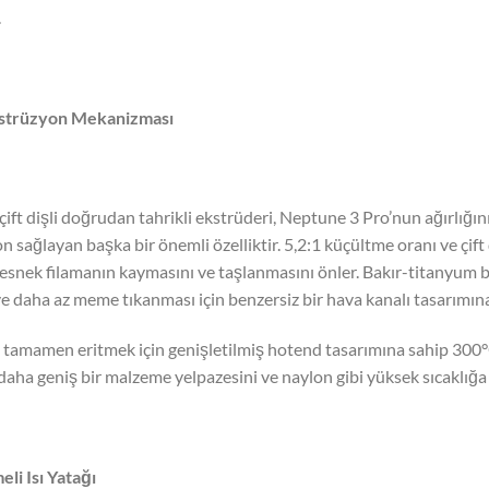
.
strüzyon Mekanizması
 çift dişli doğrudan tahrikli ekstrüderi, Neptune 3 Pro’nun ağırlığın
n sağlayan başka bir önemli özelliktir. 5,2:1 küçültme oranı ve çift
 esnek filamanın kaymasını ve taşlanmasını önler. Bakır-titanyum 
ve daha az meme tıkanması için benzersiz bir hava kanalı tasarımına
 tamamen eritmek için genişletilmiş hotend tasarımına sahip 300°
daha geniş bir malzeme yelpazesini ve naylon gibi yüksek sıcaklığa d
eli Isı Yatağı