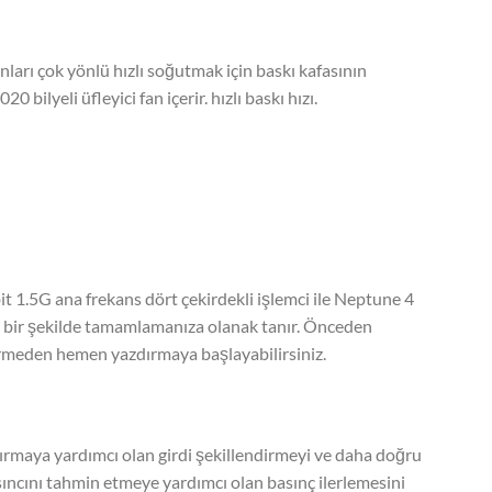
arı çok yönlü hızlı soğutmak için baskı kafasının
 bilyeli üfleyici fan içerir. hızlı baskı hızı.
t 1.5G ana frekans dört çekirdekli işlemci ile Neptune 4
mli bir şekilde tamamlamanıza olanak tanır. Önceden
irmeden hemen yazdırmaya başlayabilirsiniz.
dırmaya yardımcı olan girdi şekillendirmeyi ve daha doğru
ıncını tahmin etmeye yardımcı olan basınç ilerlemesini