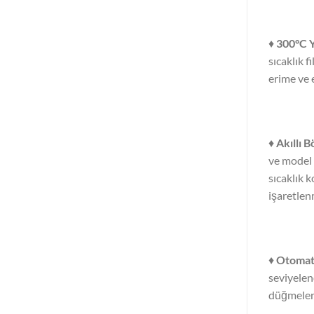
♦
300°C Y
sıcaklık f
erime ve 
♦
Akıllı B
ve model 
sıcaklık 
işaretlenm
♦
Otomati
seviyelen
düğmelerl