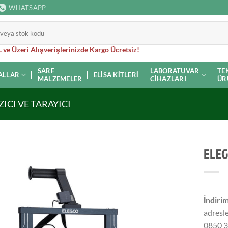
WHATSAPP
 ve Üzeri Alışverişlerinizde Kargo Ücretsiz!
SARF
LABORATUVAR
TE
ALLAR
ELISA KITLERI
MALZEMELER
CIHAZLARI
ÜR
ZICI VE TARAYICI
ELEG
İndirim
adresle
0850 3