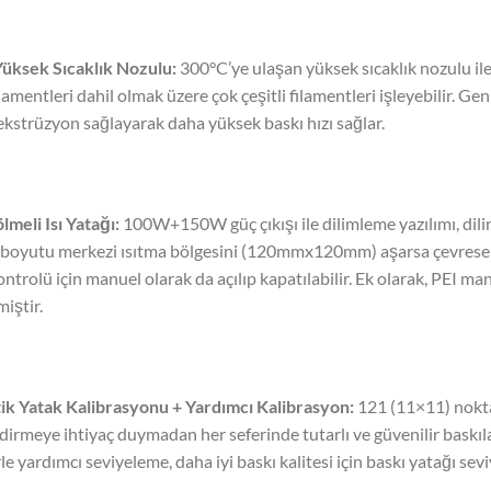
üksek Sıcaklık Nozulu:
300°C’ye ulaşan yüksek sıcaklık nozulu il
ilamentleri dahil olmak üzere çok çeşitli filamentleri işleyebilir. Gen
ekstrüzyon sağlayarak daha yüksek baskı hızı sağlar.
ölmeli Isı Yatağ
ı:
100W+150W güç çıkışı ile dilimleme yazılımı, dil
boyutu merkezi ısıtma bölgesini (120mmx120mm) aşarsa çevresel ısı
kontrolü için manuel olarak da açılıp kapatılabilir. Ek olarak, PEI 
iştir.
k Yatak Kalibrasyonu + Yardımcı Kalibrasyon:
121 (11×11) nokta
dirmeye ihtiyaç duymadan her seferinde tutarlı ve güvenilir baskılar
e yardımcı seviyeleme, daha iyi baskı kalitesi için baskı yatağı sevi