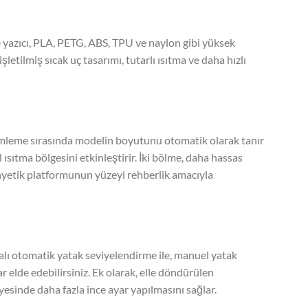
e yazıcı, PLA, PETG, ABS, TPU ve naylon gibi yüksek
işletilmiş sıcak uç tasarımı, tutarlı ısıtma ve daha hızlı
imleme sırasında modelin boyutunu otomatik olarak tanır
tma bölgesini etkinleştirir. İki bölme, daha hassas
manyetik platformunun yüzeyi rehberlik amacıyla
lı otomatik yatak seviyelendirme ile, manuel yatak
 elde edebilirsiniz. Ek olarak, elle döndürülen
yesinde daha fazla ince ayar yapılmasını sağlar.