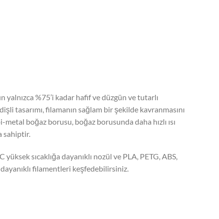
ın yalnızca %75’i kadar hafif ve düzgün ve tutarlı
 dişli tasarımı, filamanın sağlam bir şekilde kavranmasını
bi-metal boğaz borusu, boğaz borusunda daha hızlı ısı
 sahiptir.
C yüksek sıcaklığa dayanıklı nozül ve PLA, PETG, ABS,
ayanıklı filamentleri keşfedebilirsiniz.