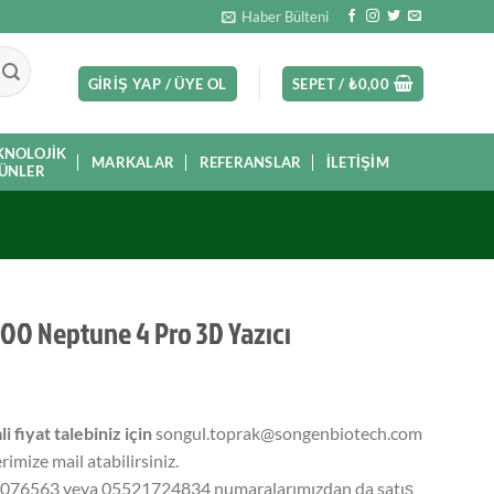
Haber Bülteni
GIRIŞ YAP / ÜYE OL
SEPET /
₺
0,00
KNOLOJIK
MARKALAR
REFERANSLAR
İLETIŞIM
ÜNLER
OO Neptune 4 Pro 3D Yazıcı
li fiyat talebiniz için
songul.toprak@songenbiotech.com
rimize mail atabilirsiniz.
076563 veya 05521724834 numaralarımızdan da satış