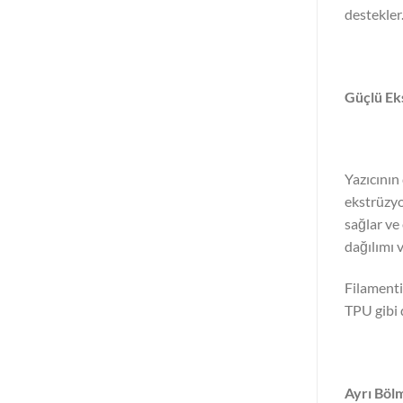
destekler
Güçlü Ek
Yazıcının
ekstrüzyo
sağlar ve
dağılımı 
Filamenti
TPU gibi 
Ayrı Bölm