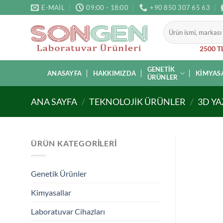
İçeriğe
E-MAIL
09:00 - 18:00
+90 850 307 65 63
atla
Ara:
2500 TL
GENETIK
ANASAYFA
HAKKIMIZDA
KIMYAS
ÜRÜNLER
ANA SAYFA
/
TEKNOLOJIK ÜRÜNLER
/
3D YA
ÜRÜN KATEGORILERI
Genetik Ürünler
Kimyasallar
Laboratuvar Cihazları