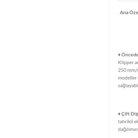
Ana Özel
♦
Önceden
Klipper a
250 mm/sn
modeller 
sağlayabil
♦
Çift Di
tahrikli e
dağılımın