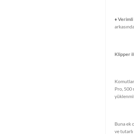
♦ Verimli 
arkasında 
Klipper i
Komutları
Pro, 500 
yüklenmiş
Buna ek o
ve tutarl