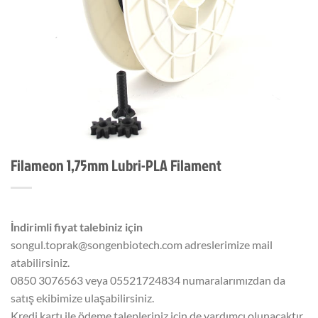
Filameon 1,75mm Lubri-PLA Filament
İndirimli fiyat talebiniz için
songul.toprak@songenbiotech.com adreslerimize mail
atabilirsiniz.
0850 3076563 veya 05521724834 numaralarımızdan da
satış ekibimize ulaşabilirsiniz.
Kredi kartı ile ödeme talepleriniz için de yardımcı olunacaktır.