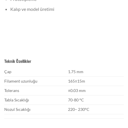
Kalıp ve model üretimi
Teknik Özellikler
Çap
1.75 mm
Filament uzunluğu
165±15m
Tolerans
±0.03 mm
Tabla Sıcaklığı
70-80 °C
Nozul Sıcaklığı
220– 230°C