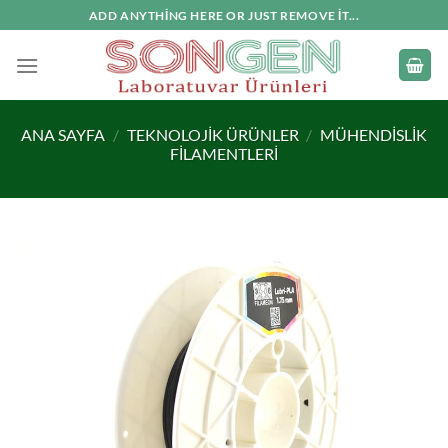
İçeriğe
ADD ANYTHING HERE OR JUST REMOVE IT...
atla
ANA SAYFA
/
TEKNOLOJIK ÜRÜNLER
/
MÜHENDISLIK
FILAMENTLERI