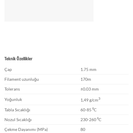
Teknik Özellikler
Çap
1.75 mm
Filament uzunluğu
170m
Tolerans
±0.03 mm
3
Yoğunluk
1,49 g/cm
Tabla Sıcaklığı
60-85 ⁰C
Nozul Sıcaklığı
230-260 ⁰C
Çekme Dayanımı (MPa)
80