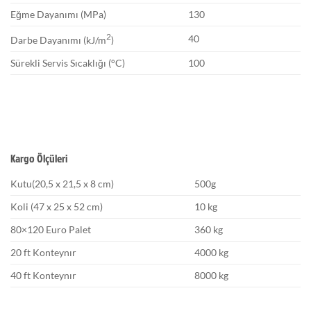
Eğme Dayanımı (MPa)
130
2
40
Darbe Dayanımı (kJ/m
)
Sürekli Servis Sıcaklığı (°C)
100
Kargo Ölçüleri
Kutu(20,5 x 21,5 x 8 cm)
500g
Koli (47 x 25 x 52 cm)
10 kg
80×120 Euro Palet
360 kg
20 ft Konteynır
4000 kg
40 ft Konteynır
8000 kg