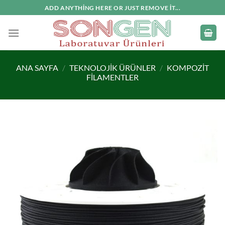
İçeriğe
ADD ANYTHING HERE OR JUST REMOVE IT...
atla
ANA SAYFA
/
TEKNOLOJIK ÜRÜNLER
/
KOMPOZIT
FILAMENTLER