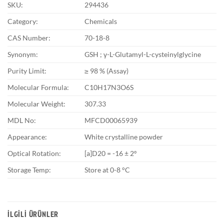
SKU:
294436
Category:
Chemicals
CAS Number:
70-18-8
Synonym:
GSH ; γ-L-Glutamyl-L-cysteinylglycine
Purity Limit:
≥ 98 % (Assay)
Molecular Formula:
C10H17N3O6S
Molecular Weight:
307.33
MDL No:
MFCD00065939
Appearance:
White crystalline powder
Optical Rotation:
[a]D20 = -16 ± 2º
Storage Temp:
Store at 0-8 °C
İLGILI ÜRÜNLER