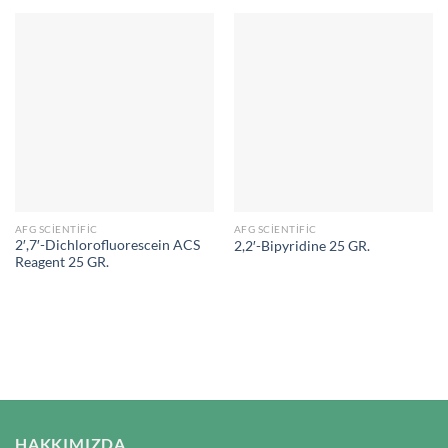
AFG SCIENTIFIC
AFG SCIENTIFIC
2′,7′-Dichlorofluorescein ACS
2,2′-Bipyridine 25 GR.
Reagent 25 GR.
HAKKIMIZDA