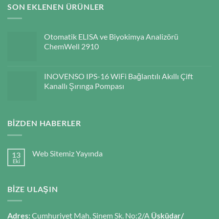
SON EKLENEN ÜRÜNLER
Otomatik ELISA ve Biyokimya Analizörü
ChemWell 2910
INOVENSO IPS-16 WiFi Bağlantılı Akıllı Çift
Kanallı Şırınga Pompası
BIZDEN HABERLER
Web Sitemiz Yayında
13
Eki
BIZE ULAŞIN
Adres:
Cumhuriyet Mah. Sinem Sk. No:2/A
Üsküdar/