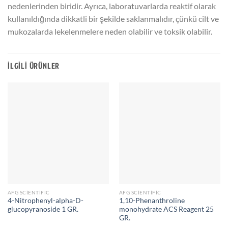
nedenlerinden biridir. Ayrıca, laboratuvarlarda reaktif olarak
kullanıldığında dikkatli bir şekilde saklanmalıdır, çünkü cilt ve
mukozalarda lekelenmelere neden olabilir ve toksik olabilir.
İLGILI ÜRÜNLER
AFG SCIENTIFIC
AFG SCIENTIFIC
4-Nitrophenyl-alpha-D-
1,10-Phenanthroline
glucopyranoside 1 GR.
monohydrate ACS Reagent 25
GR.