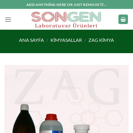
İçeriğe
ADD ANYTHING HERE OR JUST REMOVE IT...
atla
ANA SAYFA
/
KIMYASALLAR
/
ZAG KIMYA