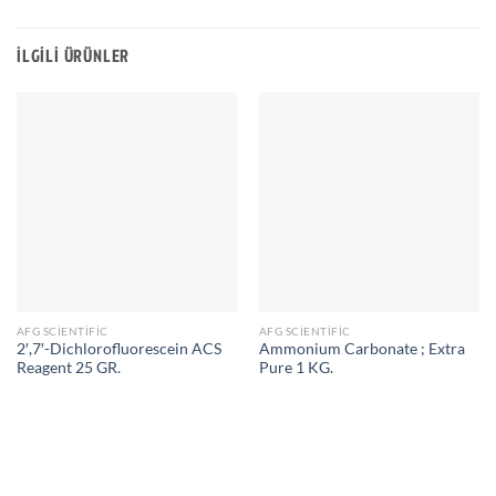
İLGILI ÜRÜNLER
AFG SCIENTIFIC
AFG SCIENTIFIC
2′,7′-Dichlorofluorescein ACS
Ammonium Carbonate ; Extra
Reagent 25 GR.
Pure 1 KG.