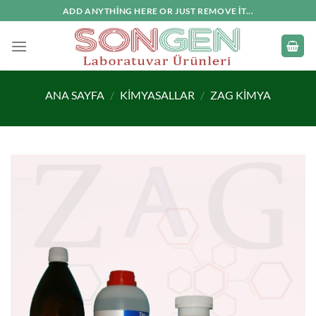
İçeriğe
ADD ANYTHING HERE OR JUST REMOVE IT...
atla
ANA SAYFA
/
KIMYASALLAR
/
ZAG KIMYA