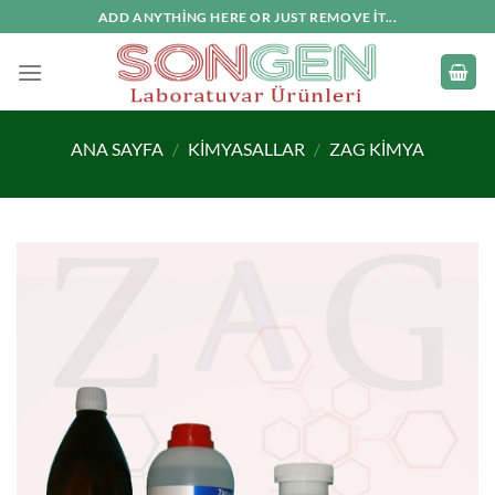
İçeriğe
ADD ANYTHING HERE OR JUST REMOVE IT...
atla
ANA SAYFA
/
KIMYASALLAR
/
ZAG KIMYA