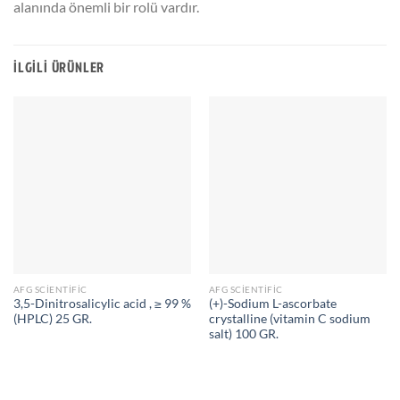
alanında önemli bir rolü vardır.
İLGILI ÜRÜNLER
AFG SCIENTIFIC
AFG SCIENTIFIC
3,5-Dinitrosalicylic acid , ≥ 99 %
(+)-Sodium L-ascorbate
(HPLC) 25 GR.
crystalline (vitamin C sodium
salt) 100 GR.