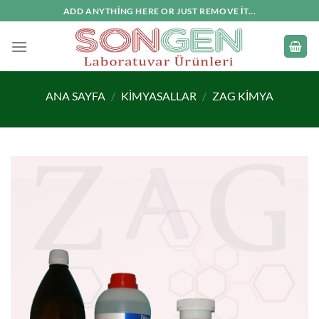
İçeriğe
ADD ANYTHING HERE OR JUST REMOVE IT...
atla
ANA SAYFA
/
KIMYASALLAR
/
ZAG KIMYA