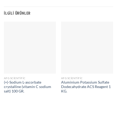
İLGILI ÜRÜNLER
AFG SCIENTIFIC
AFG SCIENTIFIC
(+)-Sodium L-ascorbate
Aluminium Potassium Sulfate
crystalline (vitamin C sodium
Dodecahydrate ACS Reagent 1
salt) 100 GR.
KG.