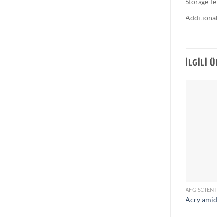
Storage T
Additional
İLGILI 
AFG SCIENT
Acrylamid