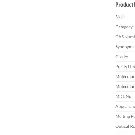
Product 
SKU:
Category:
CAS Numb
Synonym:
Grade:
Purity Lim
Molecular
Molecular
MDL No:
Appearanc
Melting Po
Optical Ro