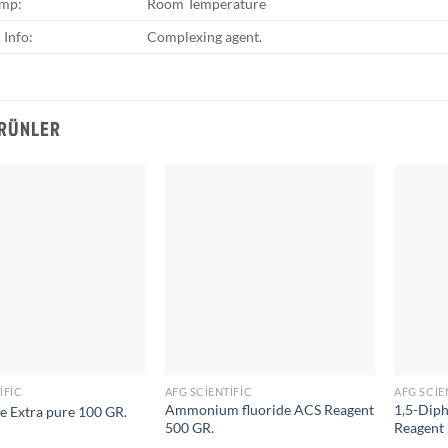
emp:
Room Temperature
 Info:
Complexing agent.
ÜRÜNLER
IFIC
AFG SCIENTIFIC
AFG SCIE
Ammonium fluoride ACS Reagent
1,5-Diph
e Extra pure 100 GR.
500 GR.
Reagent