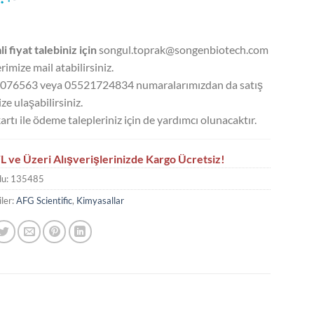
li fiyat talebiniz için
songul.toprak@songenbiotech.com
rimize mail atabilirsiniz.
076563 veya 05521724834 numaralarımızdan da satış
ze ulaşabilirsiniz.
artı ile ödeme talepleriniz için de yardımcı olunacaktır.
L ve Üzeri Alışverişlerinizde Kargo Ücretsiz!
du:
135485
ler:
AFG Scientific
,
Kimyasallar