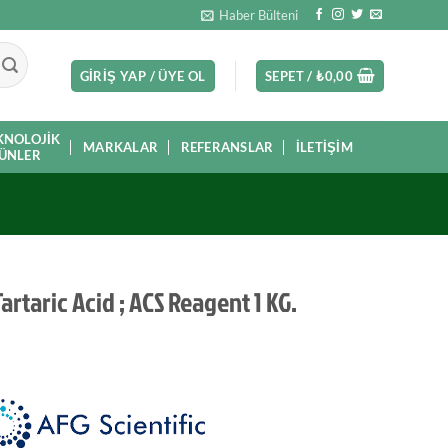
Haber Bülteni
GIRIŞ YAP / ÜYE OL
SEPET /
₺
0,00
KNOLOJIK
MARKALAR
REFERANSLAR
İLETIŞIM
ÜNLER
Tartaric Acid ; ACS Reagent 1 KG.