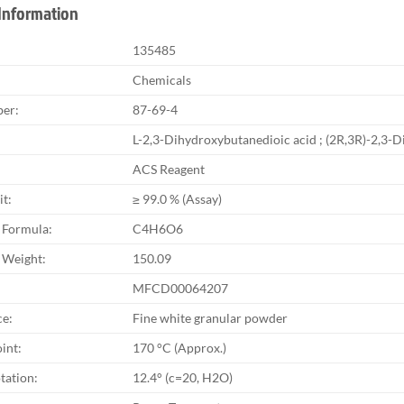
Information
135485
Chemicals
er:
87-69-4
L-2,3-Dihydroxybutanedioic acid ; (2R,3R)-2,3-D
ACS Reagent
it:
≥ 99.0 % (Assay)
 Formula:
C4H6O6
 Weight:
150.09
MFCD00064207
e:
Fine white granular powder
int:
170 °C (Approx.)
tation:
12.4° (c=20, H2O)