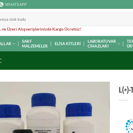
WHATSAPP
 ve Üzeri Alışverişlerinizde Kargo Ücretsiz!
SARF
LABORATUVAR
TE
ALLAR
ELISA KITLERI
MALZEMELER
CIHAZLARI
ÜR
C
L(+)-