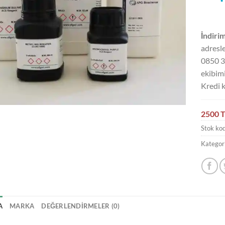
İndirim
adresle
0850 3
ekibimi
Kredi k
2500 T
Stok ko
Kategori
A
MARKA
DEĞERLENDIRMELER (0)