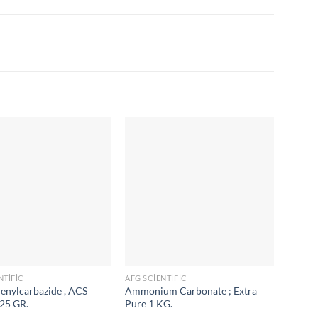
NTIFIC
AFG SCIENTIFIC
AFG SC
enylcarbazide , ACS
Ammonium Carbonate ; Extra
3,5-Din
 25 GR.
Pure 1 KG.
(HPLC)