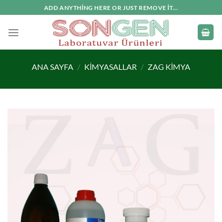
İçeriğe
ADD ANYTHING HERE OR JUST REMOVE IT...
atla
ANA SAYFA
/
KIMYASALLAR
/
ZAG KIMYA