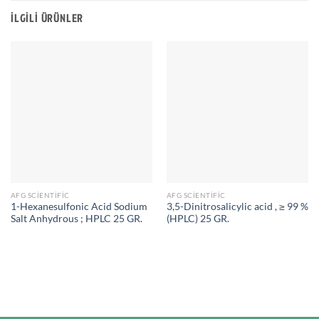
İLGILI ÜRÜNLER
AFG SCIENTIFIC
AFG SCIENTIFIC
1-Hexanesulfonic Acid Sodium
3,5-Dinitrosalicylic acid , ≥ 99 %
Salt Anhydrous ; HPLC 25 GR.
(HPLC) 25 GR.