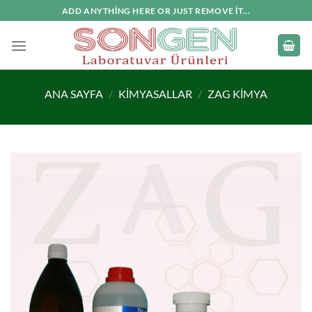
İçeriğe
ADD ANYTHING HERE OR JUST REMOVE IT...
atla
ANA SAYFA
/
KIMYASALLAR
/
ZAG KIMYA