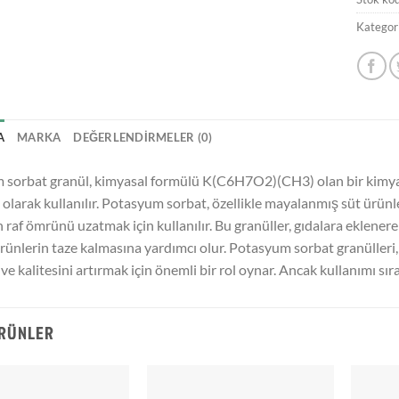
Kategori
A
MARKA
DEĞERLENDIRMELER (0)
sorbat granül, kimyasal formülü K(C6H7O2)(CH3) olan bir kimyasal b
olarak kullanılır. Potasyum sorbat, özellikle mayalanmış süt ürünleri
raf ömrünü uzatmak için kullanılır. Bu granüller, gıdalara eklene
rünlerin taze kalmasına yardımcı olur. Potasyum sorbat granülleri, 
ve kalitesini artırmak için önemli bir rol oynar. Ancak kullanımı sır
ÜRÜNLER