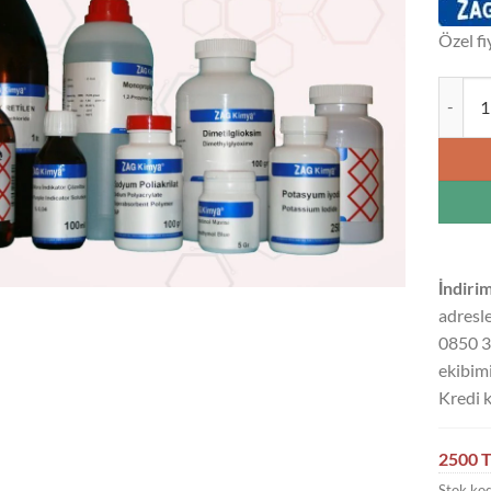
Özel fi
POTASY
İndirim
adresle
0850 3
ekibimi
Kredi k
2500 T
Stok ko