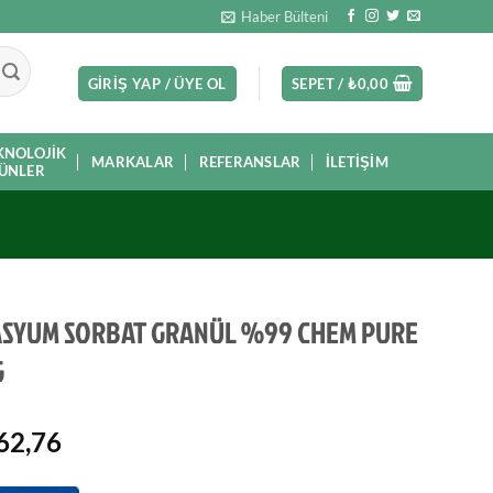
Haber Bülteni
GIRIŞ YAP / ÜYE OL
SEPET /
₺
0,00
KNOLOJIK
MARKALAR
REFERANSLAR
İLETIŞIM
ÜNLER
SYUM SORBAT GRANÜL %99 CHEM PURE
G
62,76