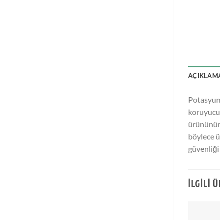
AÇIKLAM
Potasyum 
koruyucu 
ürününün 
böylece ü
güvenliği 
İLGILI 