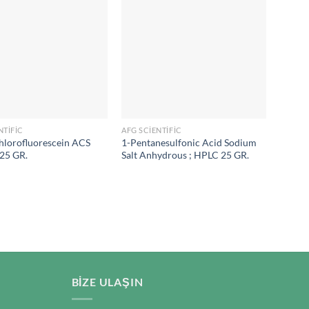
NTIFIC
AFG SCIENTIFIC
AFG SC
chlorofluorescein ACS
1-Pentanesulfonic Acid Sodium
Ammon
 25 GR.
Salt Anhydrous ; HPLC 25 GR.
Pure 1
BIZE ULAŞIN