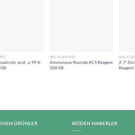
IFIC
AFG SCIENTIFIC
AFG SCIE
salicylic acid , ≥ 99 %
Ammonium fluoride ACS Reagent
2′,7′-Di
 GR.
500 GR.
Reagent
ENEN ÜRÜNLER
BIZDEN HABERLER