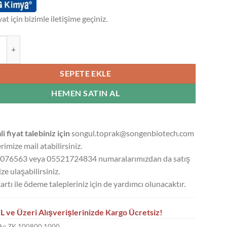
yat için bizimle iletişime geçiniz.
UM SORBAT GRANÜL %99 CHEM PURE - 1 KG adet
SEPETE EKLE
HEMEN SATIN AL
li fiyat talebiniz için
songul.toprak@songenbiotech.com
rimize mail atabilirsiniz.
076563 veya 05521724834 numaralarımızdan da satış
ze ulaşabilirsiniz.
artı ile ödeme talepleriniz için de yardımcı olunacaktır.
L ve Üzeri Alışverişlerinizde Kargo Ücretsiz!
du:
ZK.100800.1000