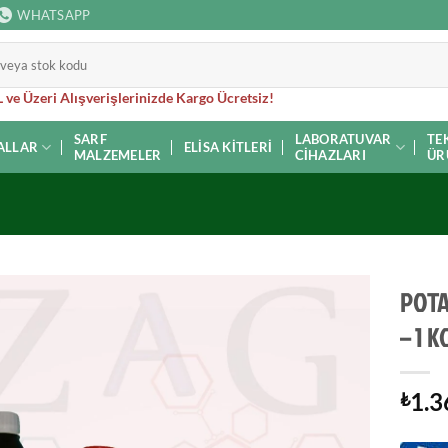
WHATSAPP
 ve Üzeri Alışverişlerinizde Kargo Ücretsiz!
SARF
LABORATUVAR
TE
ALLAR
ELISA KITLERI
MALZEMELER
CIHAZLARI
ÜR
POTA
– 1 K
1.3
₺