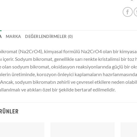
A
MARKA
DEĞERLENDIRMELER (0)
kromat (Na2CrO4), kimyasal formülü Na2CrO4 olan bir kimyasal bi
ı içerir. Sodyum bikromat, genellikle sarı renkte kristalimsi bir toz
 olan sodyum bikromat, oksidasyon reaksiyonlarında güçlü bir oksi
erin üretiminde, korozyon önleyici kaplamaların hazırlanmasında 
r. Ancak, sodyum bikromatın zehirli ve çevresel etkilere neden olabil
llanılmalı ve atıkları özel bir şekilde bertaraf edilmelidir.
ÜRÜNLER