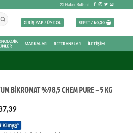
Haber Bülteni
GIRIŞ YAP / ÜYE OL
SEPET /
₺
0,00
KNOLOJIK
MARKALAR
REFERANSLAR
İLETIŞIM
ÜNLER
UM BİKROMAT %98,5 CHEM PURE – 5 KG
37,39