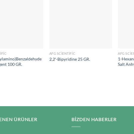
IFIC
AFG SCIENTIFIC
AFG SCIE
ylamino)Benzaldehyde
1-Hexan
2,2′-Bipyridine 25 GR.
gent 100 GR.
Salt Anh
ENEN ÜRÜNLER
BIZDEN HABERLER