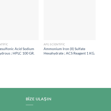
NTIFIC
AFG SCIENTIFIC
AFG SC
esulfonic Acid Sodium
Ammonium Iron (II) Sulfate
Ammon
ydrous ; HPLC 100 GR.
Hexahydrate ; ACS Reagent 1 KG.
Pure 1
BIZE ULAŞIN