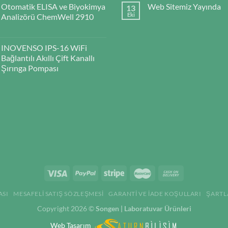
Otomatik ELISA ve Biyokimya
Web Sitemiz Yayında
13
Eki
Analizörü ChemWell 2910
INOVENSO IPS-16 WiFi
Bağlantılı Akıllı Çift Kanallı
Şırınga Pompası
ASI
MESAFELI SATIŞ SÖZLEŞMESI
GARANTI VE İADE KOŞULLARI
ŞARTL
Copyright 2026 ©
Songen | Laboratuvar Ürünleri
Web Tasarım