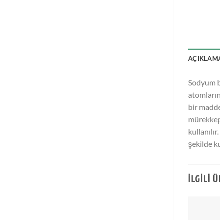
AÇIKLAM
Sodyum bi
atomların
bir madde
mürekkepl
kullanılı
şekilde ku
İLGILI 