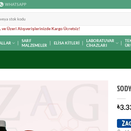
WHATSAPP
 ve Üzeri Alışverişlerinizde Kargo Ücretsiz!
SARF
LABORATUVAR
TE
ALLAR
ELISA KITLERI
MALZEMELER
CIHAZLARI
ÜR
SODY
3.3
₺