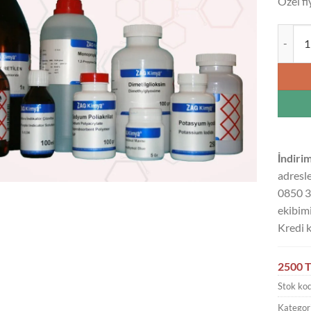
Özel fi
SODYUM
İndirim
adresle
0850 3
ekibimi
Kredi k
2500 T
Stok ko
Kategori