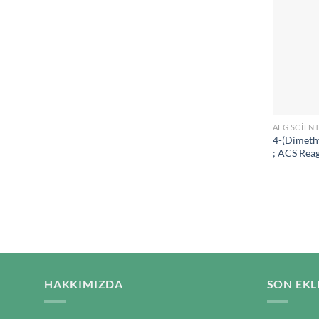
AFG SCIENT
4-(Dimeth
; ACS Rea
HAKKIMIZDA
SON EKL