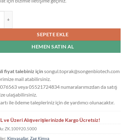
yat için bizimle iletişime geçiniz.
 BİKROMAT %98,5 CHEM PURE - 5 KG adet
SEPETE EKLE
HEMEN SATIN AL
li fiyat talebiniz için
songul.toprak@songenbiotech.com
rimize mail atabilirsiniz.
076563 veya 05521724834 numaralarımızdan da satış
ze ulaşabilirsiniz.
artı ile ödeme talepleriniz için de yardımcı olunacaktır.
L ve Üzeri Alışverişlerinizde Kargo Ücretsiz!
du:
ZK.100920.5000
ler:
Kimyasallar
,
Zag Kimya