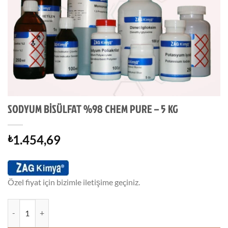
SODYUM BİSÜLFAT %98 CHEM PURE – 5 KG
1.454,69
₺
Özel fiyat için bizimle iletişime geçiniz.
SODYUM BİSÜLFAT %98 CHEM PURE - 5 KG adet