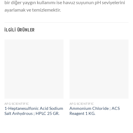
bir diğer yaygın kullanımı ise havuz suyunun pH seviyelerini
ayarlamak ve temizlemektir.
İLGILI ÜRÜNLER
AFG SCIENTIFIC
AFG SCIENTIFIC
1-Heptanesulfonic Acid Sodium
Ammonium Chloride ; ACS
Salt Anhydrous ; HPLC 25 GR.
Reagent 1 KG.