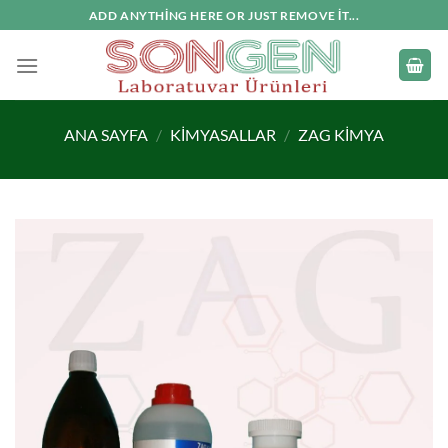
İçeriğe
ADD ANYTHING HERE OR JUST REMOVE IT...
atla
ANA SAYFA
/
KIMYASALLAR
/
ZAG KIMYA