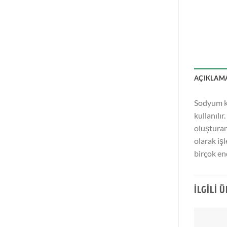
AÇIKLAM
Sodyum ka
kullanılır
oluşturan
olarak iş
birçok en
İLGILI 