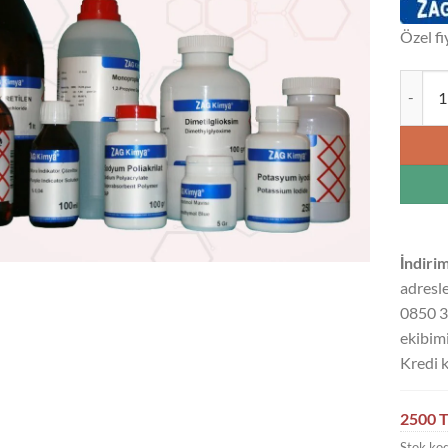
Özel fi
SODYUM
İndirim
adresle
0850 3
ekibimi
Kredi k
2500 T
Stok ko