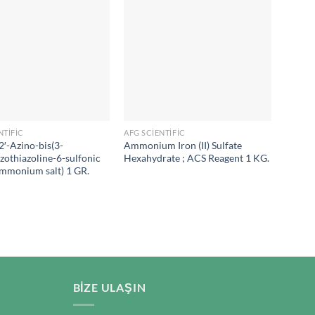
NTIFIC
AFG SCIENTIFIC
AFG SC
2′-Azino-bis(3-
Ammonium Iron (II) Sulfate
1-Naph
zothiazoline-6-sulfonic
Hexahydrate ; ACS Reagent 1 KG.
ammonium salt) 1 GR.
BIZE ULAŞIN