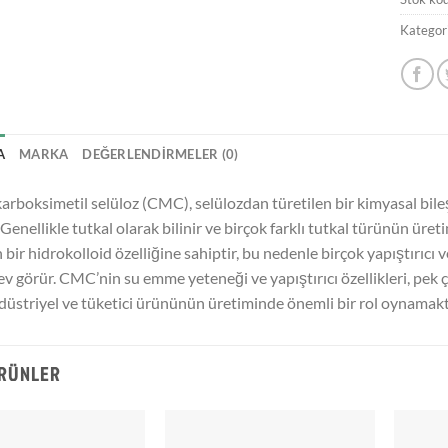
Kategori
A
MARKA
DEĞERLENDIRMELER (0)
rboksimetil selüloz (CMC), selülozdan türetilen bir kimyasal bileşi
. Genellikle tutkal olarak bilinir ve birçok farklı tutkal türünün üret
 bir hidrokolloid özelliğine sahiptir, bu nedenle birçok yapıştırıcı 
lev görür. CMC’nin su emme yeteneği ve yapıştırıcı özellikleri, pek ç
düstriyel ve tüketici ürününün üretiminde önemli bir rol oynamakt
ÜRÜNLER