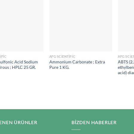
IFIC
AFG SCIENTIFIC
AFG SCIE
ulfonic Acid Sodium
Ammonium Carbonate ; Extra
ABTS (2,
drous ; HPLC 25 GR.
Pure 1 KG.
ethylben
acid) di
ENEN ÜRÜNLER
BIZDEN HABERLER