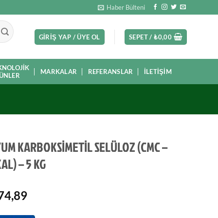
Haber Bülteni
GIRIŞ YAP / ÜYE OL
SEPET /
₺
0,00
KNOLOJIK
MARKALAR
REFERANSLAR
İLETIŞIM
ÜNLER
UM KARBOKSİMETİL SELÜLOZ (CMC –
AL) – 5 KG
74,89