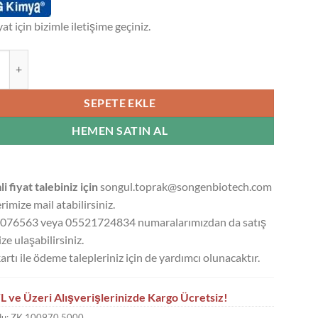
yat için bizimle iletişime geçiniz.
 KARBOKSİMETİL SELÜLOZ (CMC - TUTKAL) - 5 KG adet
SEPETE EKLE
HEMEN SATIN AL
li fiyat talebiniz için
songul.toprak@songenbiotech.com
rimize mail atabilirsiniz.
076563 veya 05521724834 numaralarımızdan da satış
ze ulaşabilirsiniz.
artı ile ödeme talepleriniz için de yardımcı olunacaktır.
L ve Üzeri Alışverişlerinizde Kargo Ücretsiz!
du:
ZK.100970.5000