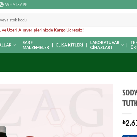
WHATSAPP
 ve Üzeri Alışverişlerinizde Kargo Ücretsiz!
SARF
LABORATUVAR
TE
ALLAR
ELISA KITLERI
MALZEMELER
CIHAZLARI
ÜR
SODY
TUTK
2.6
₺