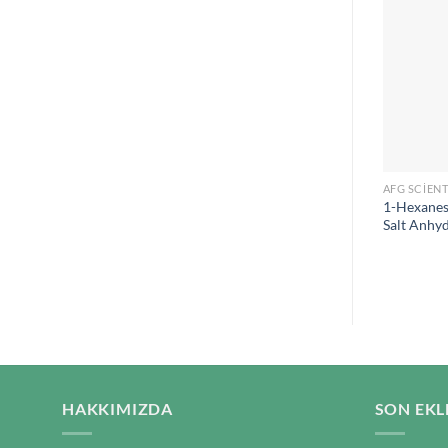
AFG SCIENT
1-Hexanes
Salt Anhy
HAKKIMIZDA
SON EKL