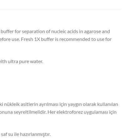
uffer for separation of nucleic acids in agarose and
before use. Fresh 1X buffer is recommended to use for
ith ultra pure water.
nükleik asitlerin ayrılması için yaygın olarak kullanılan
una seyreltilmelidir. Her elektroforez uygulaması için
saf su ile hazırlanmıştır.