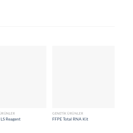
 ÜRÜNLER
GENETIK ÜRÜNLER
GENETI
 LS Reagent
FFPE Total RNA Kit
Insect