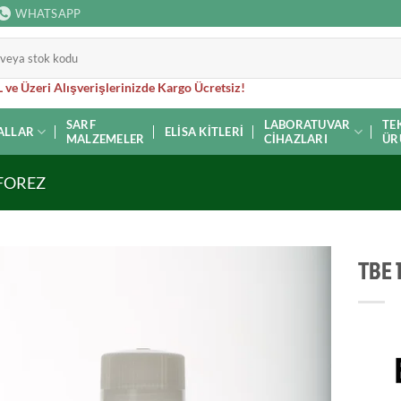
WHATSAPP
 ve Üzeri Alışverişlerinizde Kargo Ücretsiz!
SARF
LABORATUVAR
TE
ALLAR
ELISA KITLERI
MALZEMELER
CIHAZLARI
ÜR
FOREZ
TBE 