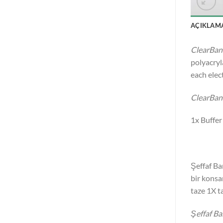
AÇIKLAM
ClearBan
polyacryl
each elec
ClearBan
1x Buffer
Şeffaf Ba
bir konsa
taze 1X t
Şeffaf Ba