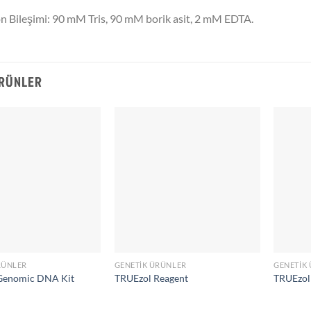
 Bileşimi: 90 mM Tris, 90 mM borik asit, 2 mM EDTA.
ÜRÜNLER
RÜNLER
GENETIK ÜRÜNLER
GENETIK
 Genomic DNA Kit
TRUEzol Reagent
TRUEzol