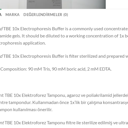
A
MARKA
DEĞERLENDIRMELER (0)
d
TBE 10x Electrophoresis Buffer is a commonly used concentrate b
amide gels. It should be diluted to a working concentration of 1x 
trophoresis application.
d
TBE 10x Electrophoresis Buffer is filter sterilized and prepared w
 Composition: 90 mM Tris, 90 mM boric acid, 2 mM EDTA.
nt TBE 10x Elektroforez Tamponu, agaroz ve poliakrilamid jellerdeki 
ntre tampondur. Kullanmadan önce 1x’lik bir çalışma konsantrasyon
ampon kullanılması önerilir.
nt
TBE 10x Elektroforez Tamponu filtre ile sterilize edilmiş ve ultra 