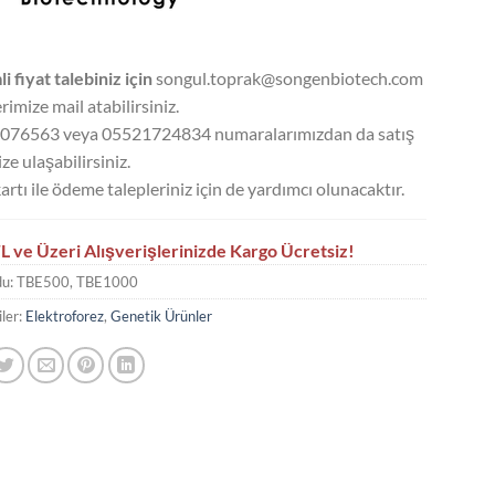
li fiyat talebiniz için
songul.toprak@songenbiotech.com
rimize mail atabilirsiniz.
076563 veya 05521724834 numaralarımızdan da satış
ze ulaşabilirsiniz.
artı ile ödeme talepleriniz için de yardımcı olunacaktır.
L ve Üzeri Alışverişlerinizde Kargo Ücretsiz!
du:
TBE500, TBE1000
ler:
Elektroforez
,
Genetik Ürünler