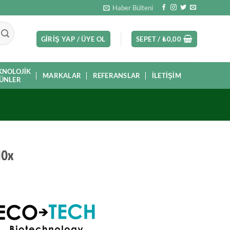
Haber Bülteni
GIRIŞ YAP / ÜYE OL
SEPET /
₺
0,00
KNOLOJIK
MARKALAR
REFERANSLAR
İLETIŞIM
ÜNLER
10x