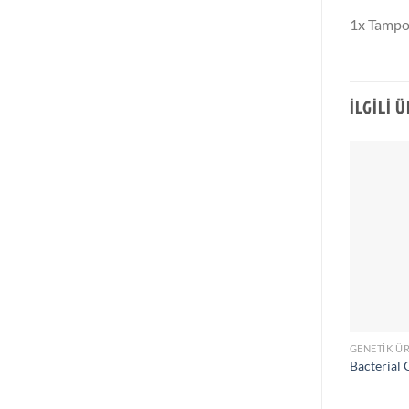
1x Tampon
İLGILI 
GENETIK Ü
Bacterial