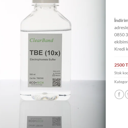
İndirim
adresle
0850 3
ekibimi
Kredi k
2500 T
Stok ko
Kategori