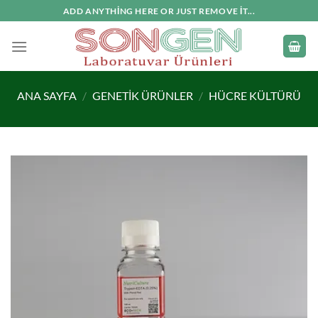
İçeriğe
ADD ANYTHING HERE OR JUST REMOVE IT...
atla
ANA SAYFA
/
GENETIK ÜRÜNLER
/
HÜCRE KÜLTÜRÜ