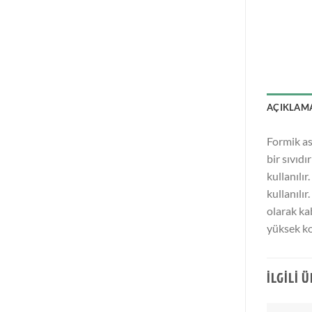
AÇIKLAM
Formik as
bir sıvıd
kullanılır
kullanılır
olarak ka
yüksek ko
İLGILI 