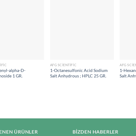
IFIC
AFG SCIENTIFIC
AFG SCIE
enyl-alpha-D-
1-Octanesulfonic Acid Sodium
1-Hexan
noside 1 GR.
Salt Anhydrous ; HPLC 25 GR.
Salt Anh
ENEN ÜRÜNLER
BIZDEN HABERLER