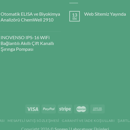
Otomatik ELISA ve Biyokimya
Web Sitemiz Yayında
13
Eki
Analizörü ChemWell 2910
INOVENSO IPS-16 WiFi
Bağlantılı Akıllı Çift Kanallı
Şırınga Pompası
ASI
MESAFELI SATIŞ SÖZLEŞMESI
GARANTI VE İADE KOŞULLARI
ŞARTL
Copyright 2026 ©
Songen | Laboratuvar Ürünleri