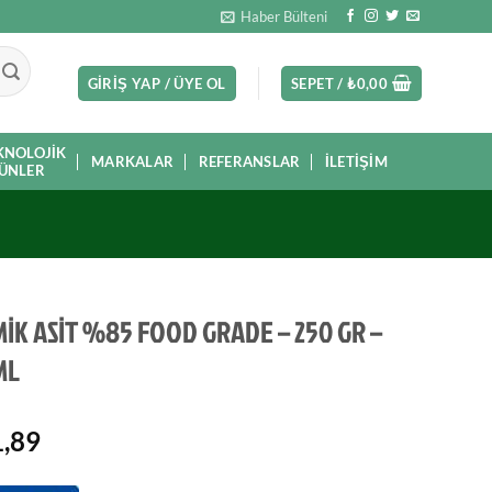
Haber Bülteni
GIRIŞ YAP / ÜYE OL
SEPET /
₺
0,00
KNOLOJIK
MARKALAR
REFERANSLAR
İLETIŞIM
ÜNLER
İK ASİT %85 FOOD GRADE – 250 GR –
ML
,89