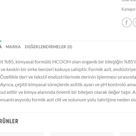
Kategori
A
MARKA
DEĞERLENDIRMELER (0)
it %85, kimyasal formülü HCOOH olan organik bir bileşiğin %85’lik
ır ve keskin bir sirke benzeri kokuya sahiptir. Formik asit, endüstri
. Özellikle deri ve tekstil endüstrilerinde derinin işlenmesi sırasın
. Ayrıca, çeşitli kimyasal süreçlerde asitlik ayarı ve pH kontrolü amac
bul edilir ve kimya alanında önemli bir bileşen olarak değer taşır. A
nsantrasyonlu formik asit cilt ve solunum yolu tahrişine neden olab
ÜRÜNLER