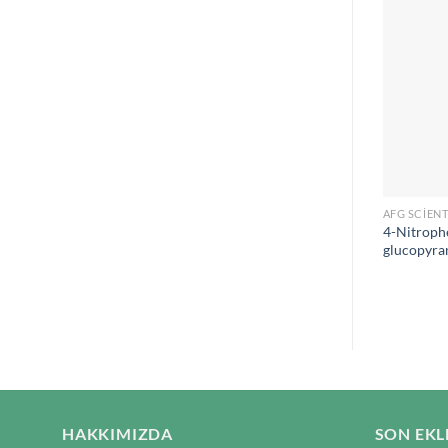
AFG SCIENT
4-Nitroph
glucopyra
HAKKIMIZDA
SON EKL