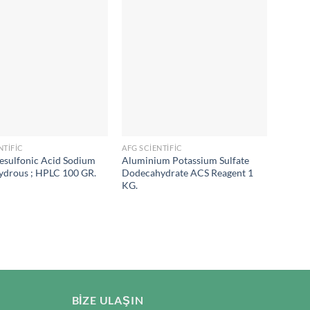
NTIFIC
AFG SCIENTIFIC
AFG SC
esulfonic Acid Sodium
Aluminium Potassium Sulfate
Ammon
ydrous ; HPLC 100 GR.
Dodecahydrate ACS Reagent 1
500 GR
KG.
BIZE ULAŞIN