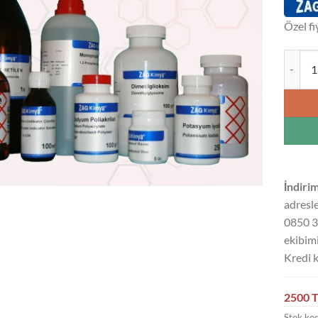
Özel fi
FORMİK
İndirim
adresle
0850 3
ekibimi
Kredi k
2500 T
Stok ko