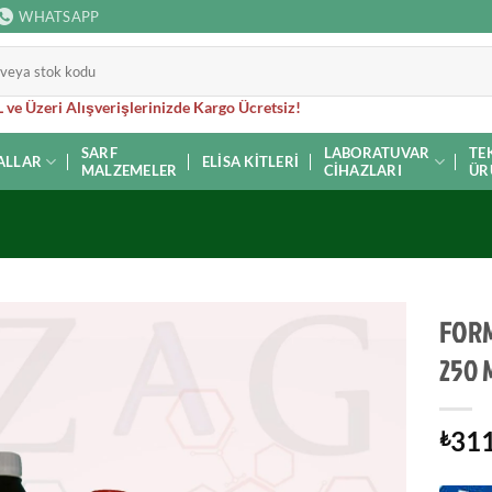
WHATSAPP
 ve Üzeri Alışverişlerinizde Kargo Ücretsiz!
SARF
LABORATUVAR
TE
ALLAR
ELISA KITLERI
MALZEMELER
CIHAZLARI
ÜR
FORM
250 
311
₺