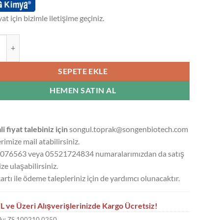
yat için bizimle iletişime geçiniz.
 ASİT %85 FOOD GRADE - 250 GR - 250 ML adet
SEPETE EKLE
HEMEN SATIN AL
li fiyat talebiniz için
songul.toprak@songenbiotech.com
rimize mail atabilirsiniz.
076563 veya 05521724834 numaralarımızdan da satış
ze ulaşabilirsiniz.
artı ile ödeme talepleriniz için de yardımcı olunacaktır.
L ve Üzeri Alışverişlerinizde Kargo Ücretsiz!
du:
ZS.100210.0250