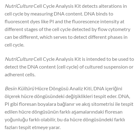
NutriCulture
Cell Cycle Analysis Kit detects alterations in
cell cycle by measuring DNA content. DNA binds to
fluorescent dyes like PI and the fluorescence intensity at
different stages of the cell cycle detected by flow cytometry
can be different, which serves to detect different phases in
cell cycle.
NutriCulture
Cell Cycle Analysis Kit is intended to be used to
detect the DNA content (cell cycle) of cultured suspension or
adherent cells.
Besin Kültürü
Hücre Döngüsü Analiz Kiti, DNA içeriğini
ölçerek hücre döngüsündeki değişiklikleri tespit eder. DNA,
PI gibi floresan boyalara bağlanır ve akış sitometrisi ile tespit
edilen hücre döngüsünün farklı aşamalarındaki floresan
yoğunluğu farklı olabilir, bu da hücre döngüsündeki farklı
fazları tespit etmeye yarar.