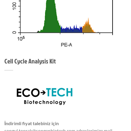
Cell Cycle Analysis Kit
İndirimli fiyat talebiniz için
songul.toprak@songenbiotech.com adreslerimize mail