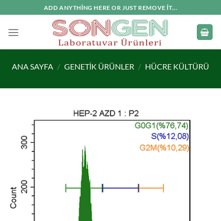
İçeriğe
ADD ANYTHING HERE OR JUST REMOVE IT...
atla
ANA SAYFA
/
GENETIK ÜRÜNLER
/
HÜCRE KÜLTÜRÜ