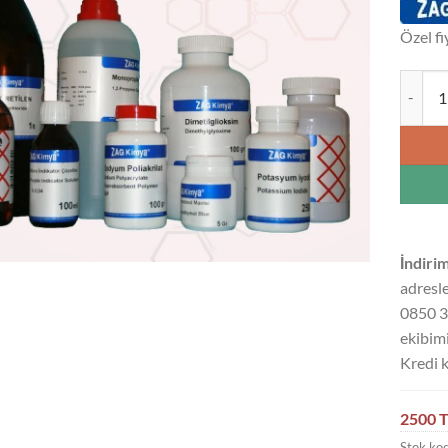
Özel fi
İZOPRO
İndirim
adresle
0850 3
ekibimi
Kredi k
2500 T
Stok ko