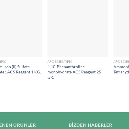
IFIC
AFG SCIENTIFIC
AFG SCIE
ron (II) Sulfate
1,10-Phenanthroline
Ammoni
te ; ACS Reagent 1 KG.
monohydrate ACS Reagent 25
Tetrahyd
GR.
ENEN ÜRÜNLER
BIZDEN HABERLER