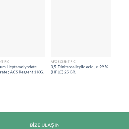
NTIFIC
AFG SCIENTIFIC
AFG SC
um Heptamolybdate
3,5-Dinitrosalicylic acid , ≥ 99 %
1-Hept
rate ; ACS Reagent 1 KG.
(HPLC) 25 GR.
Salt A
BIZE ULAŞIN