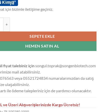
yat için bizimle iletişime geçiniz.
PİL ALKOL (2-PROPANOL) %99 CHEM PURE - 1 LT adet
SEPETE EKLE
HEMEN SATIN AL
li fiyat talebiniz için
songul.toprak@songenbiotech.com
rimize mail atabilirsiniz.
076563 veya 05521724834 numaralarımızdan da satış
ze ulaşabilirsiniz.
artı ile ödeme talepleriniz için de yardımcı olunacaktır.
L ve Üzeri Alışverişlerinizde Kargo Ücretsiz!
du:
ZS.100280.1000