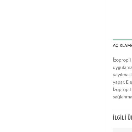
AÇIKLAM
İzopropil
uygulamad
yayılması
yapar. El
İzopropil
sağlanmal
İLGILI 