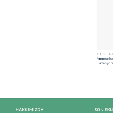
AFG SCIENT
Ammonium I
Hexahydra
HAKKIMIZDA
SON EKL