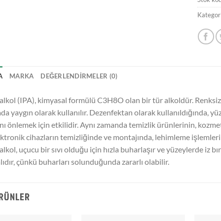
Kategori
A
MARKA
DEĞERLENDIRMELER (0)
 alkol (IPA), kimyasal formülü C3H8O olan bir tür alkoldür. Renksiz 
a yaygın olarak kullanılır. Dezenfektan olarak kullanıldığında, yü
nı önlemek için etkilidir. Aynı zamanda temizlik ürünlerinin, kozmet
ektronik cihazların temizliğinde ve montajında, lehimleme işlemlerin
 alkol, uçucu bir sıvı olduğu için hızla buharlaşır ve yüzeylerde iz 
ıdır, çünkü buharları solunduğunda zararlı olabilir.
ÜRÜNLER