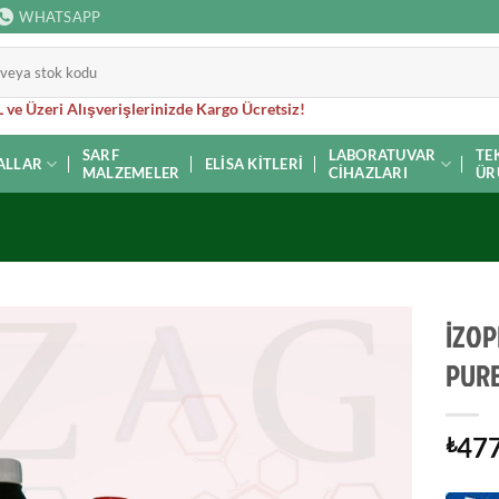
WHATSAPP
 ve Üzeri Alışverişlerinizde Kargo Ücretsiz!
SARF
LABORATUVAR
TE
ALLAR
ELISA KITLERI
MALZEMELER
CIHAZLARI
ÜR
İZOP
PURE 
477
₺