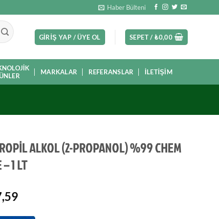
Haber Bülteni
GIRIŞ YAP / ÜYE OL
SEPET /
₺
0,00
KNOLOJIK
MARKALAR
REFERANSLAR
İLETIŞIM
ÜNLER
ROPİL ALKOL (2-PROPANOL) %99 CHEM
– 1 LT
,59