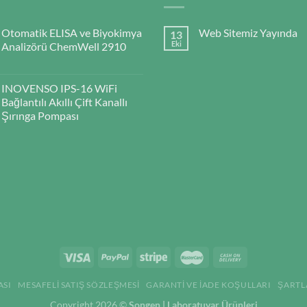
Otomatik ELISA ve Biyokimya
Web Sitemiz Yayında
13
Eki
Analizörü ChemWell 2910
INOVENSO IPS-16 WiFi
Bağlantılı Akıllı Çift Kanallı
Şırınga Pompası
ASI
MESAFELI SATIŞ SÖZLEŞMESI
GARANTI VE İADE KOŞULLARI
ŞARTL
Copyright 2026 ©
Songen | Laboratuvar Ürünleri