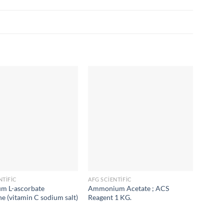
NTIFIC
AFG SCIENTIFIC
AFG SC
um L-ascorbate
Ammonium Acetate ; ACS
1-Octa
ine (vitamin C sodium salt)
Reagent 1 KG.
Salt A