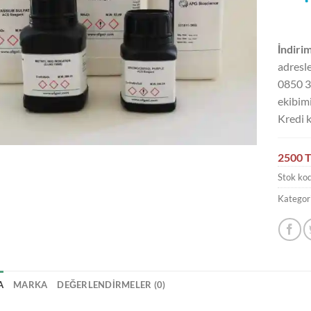
İndirim
adresle
0850 3
ekibimi
Kredi k
2500 T
Stok ko
Kategori
A
MARKA
DEĞERLENDIRMELER (0)