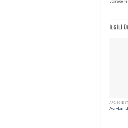
Storage T
İLGILI 
AFG SCIENT
Acrylamid