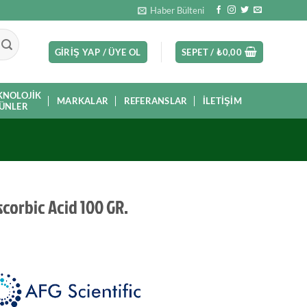
Haber Bülteni
GIRIŞ YAP / ÜYE OL
SEPET /
₺
0,00
KNOLOJIK
MARKALAR
REFERANSLAR
İLETIŞIM
ÜNLER
scorbic Acid 100 GR.