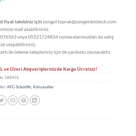
li fiyat talebiniz için
songul.toprak@songenbiotech.com
rimize mail atabilirsiniz.
076563 veya 05521724834 numaralarımızdan da satış
ze ulaşabilirsiniz.
artı ile ödeme talepleriniz için de yardımcı olunacaktır.
L ve Üzeri Alışverişlerinizde Kargo Ücretsiz!
du:
180476
ler:
AFG Scientific
,
Kimyasallar