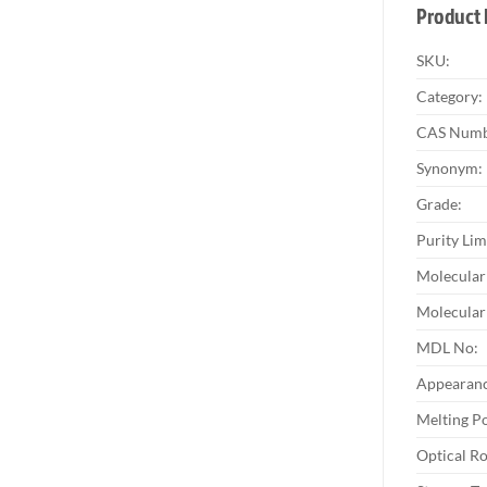
Product 
SKU:
Category:
CAS Numb
Synonym:
Grade:
Purity Lim
Molecular
Molecular
MDL No:
Appearanc
Melting Po
Optical Ro