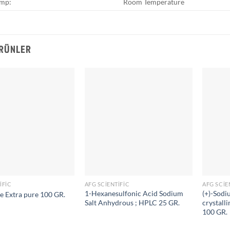
emp:
Room Temperature
ÜRÜNLER
IFIC
AFG SCIENTIFIC
AFG SCIE
1-Hexanesulfonic Acid Sodium
(+)-Sodi
e Extra pure 100 GR.
Salt Anhydrous ; HPLC 25 GR.
crystall
100 GR.