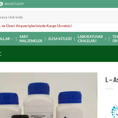
WHATSAPP
 ve Üzeri Alışverişlerinizde Kargo Ücretsiz!
SARF
LABORATUVAR
TE
ALLAR
ELISA KITLERI
MALZEMELER
CIHAZLARI
ÜR
C
L – A