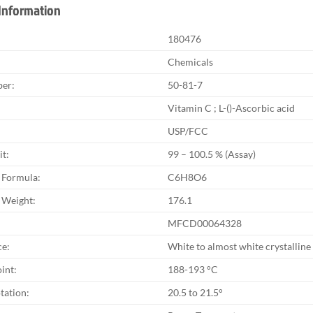
Information
180476
Chemicals
er:
50-81-7
Vitamin C ; L-()-Ascorbic acid
USP/FCC
it:
99 – 100.5 % (Assay)
 Formula:
C6H8O6
 Weight:
176.1
MFCD00064328
e:
White to almost white crystallin
int:
188-193 °C
tation:
20.5 to 21.5°