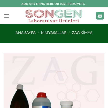
İçeriğe
ADD ANYTHING HERE OR JUST REMOVE IT...
atla
ANA SAYFA
/
KIMYASALLAR
/
ZAG KIMYA