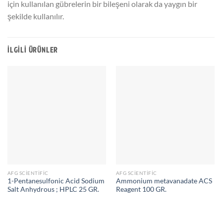
için kullanılan gübrelerin bir bileşeni olarak da yaygın bir
şekilde kullanılır.
İLGILI ÜRÜNLER
AFG SCIENTIFIC
AFG SCIENTIFIC
1-Pentanesulfonic Acid Sodium
Ammonium metavanadate ACS
Salt Anhydrous ; HPLC 25 GR.
Reagent 100 GR.