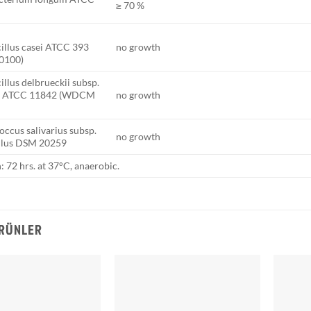
≥ 70 %
illus casei ATCC 393
no growth
0100)
illus delbrueckii subsp.
us ATCC 11842 (WDCM
no growth
occus salivarius subsp.
no growth
ilus DSM 20259
: 72 hrs. at 37°C, anaerobic.
ÜRÜNLER