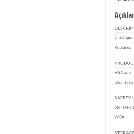
Açıkl
DESCRIP
Catalogu
Replaces
PRODUC
HS Code
Quality Le
SAFETY 
Storage cl
WGK
STORAGE