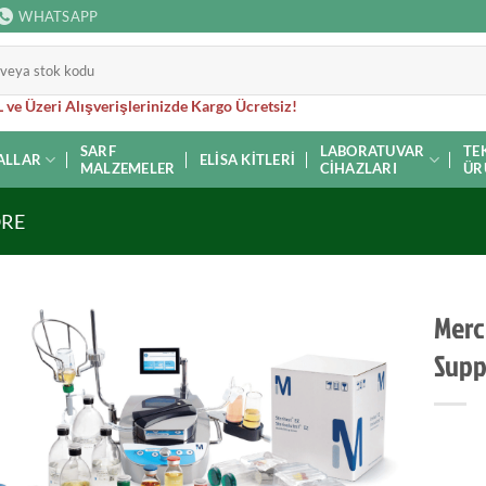
WHATSAPP
 ve Üzeri Alışverişlerinizde Kargo Ücretsiz!
SARF
LABORATUVAR
TE
ALLAR
ELISA KITLERI
MALZEMELER
CIHAZLARI
ÜR
ORE
Merc
Supp