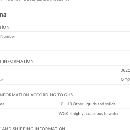
ama
TION
e Number
T INFORMATION
3821
vel
MQ2
INFORMATION ACCORDING TO GHS
ass
10 – 13 Other liquids and solids
WGK 3 highly hazardous to water
 AND SHIPPING INFORMATION