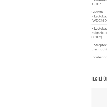
15707
Growth
– Lactobac
(WDCM 0
– Lactobac
bulgaric
00102)
– Streptoc
thermoph
Incubation
İLGILI 