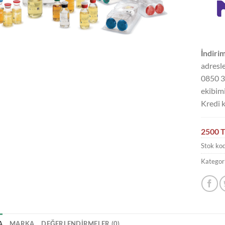
İndirim
adresle
0850 3
ekibimi
Kredi k
2500 T
Stok ko
Kategori
A
MARKA
DEĞERLENDIRMELER (0)