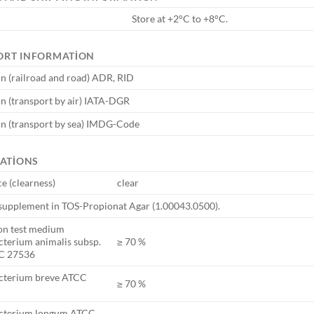
Store at +2°C to +8°C.
ORT INFORMATION
n (railroad and road) ADR, RID
n (transport by air) IATA-DGR
on (transport by sea) IMDG-Code
CATIONS
e (clearness)
clear
 supplement in TOS-Propionat Agar (1.00043.0500).
on test medium
cterium animalis subsp.
≥ 70 %
CC 27536
acterium breve ATCC
≥ 70 %
acterium longum ATCC