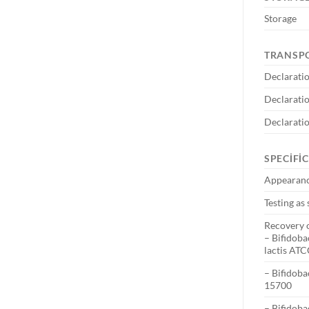
Storage
TRANSP
Declaratio
Declaratio
Declarati
SPECIFI
Appearanc
Testing as
Recovery 
– Bifidoba
lactis AT
– Bifidob
15700
– Bifidob