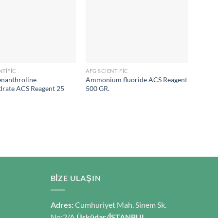
NTIFIC
AFG SCIENTIFIC
AFG SC
enanthroline
Ammonium fluoride ACS Reagent
1-Octa
rate ACS Reagent 25
500 GR.
Salt A
BIZE ULAŞIN
Adres:
Cumhuriyet Mah. Sinem Sk.
No:2/A
Üsküdar/İSTANBUL