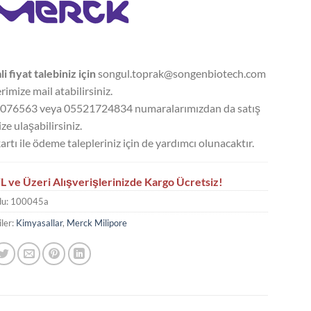
li fiyat talebiniz için
songul.toprak@songenbiotech.com
rimize mail atabilirsiniz.
076563 veya 05521724834 numaralarımızdan da satış
ze ulaşabilirsiniz.
artı ile ödeme talepleriniz için de yardımcı olunacaktır.
L ve Üzeri Alışverişlerinizde Kargo Ücretsiz!
du:
100045a
ler:
Kimyasallar
,
Merck Milipore