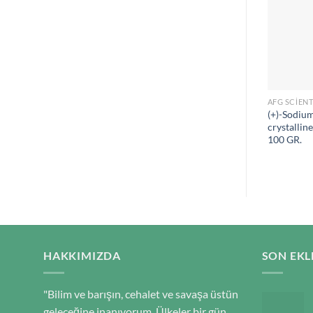
AFG SCIENT
(+)-Sodium
crystallin
100 GR.
HAKKIMIZDA
SON EKL
"Bilim ve barışın, cehalet ve savaşa üstün
geleceğine inanıyorum. Ülkeler bir gün