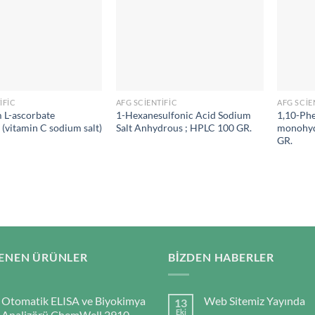
IFIC
AFG SCIENTIFIC
AFG SCIE
 L-ascorbate
1-Hexanesulfonic Acid Sodium
1,10-Ph
e (vitamin C sodium salt)
Salt Anhydrous ; HPLC 100 GR.
monohyd
GR.
ENEN ÜRÜNLER
BIZDEN HABERLER
Otomatik ELISA ve Biyokimya
Web Sitemiz Yayında
13
Eki
Analizörü ChemWell 2910