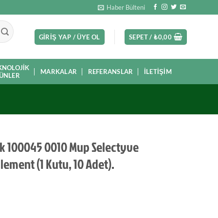
Haber Bülteni
GIRIŞ YAP / ÜYE OL
SEPET /
₺
0,00
KNOLOJIK
MARKALAR
REFERANSLAR
İLETIŞIM
ÜNLER
k 100045 0010 Mup Selectyve
lement (1 Kutu, 10 Adet).