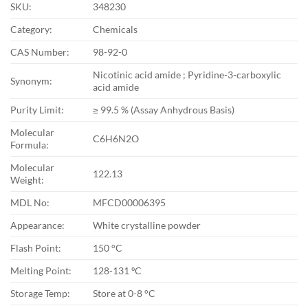
SKU:
348230
Category:
Chemicals
CAS Number:
98-92-0
Nicotinic acid amide ; Pyridine-3-carboxylic
Synonym:
acid amide
Purity Limit:
≥ 99.5 % (Assay Anhydrous Basis)
Molecular
C6H6N2O
Formula:
Molecular
122.13
Weight:
MDL No:
MFCD00006395
Appearance:
White crystalline powder
Flash Point:
150 °C
Melting Point:
128-131 ºC
Storage Temp:
Store at 0-8 °C