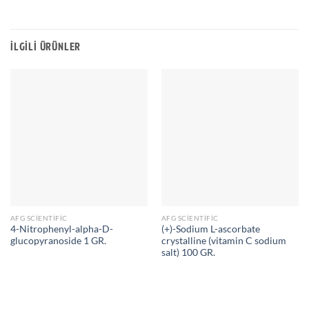
İLGILI ÜRÜNLER
AFG SCIENTIFIC
AFG SCIENTIFIC
4-Nitrophenyl-alpha-D-
(+)-Sodium L-ascorbate
glucopyranoside 1 GR.
crystalline (vitamin C sodium
salt) 100 GR.