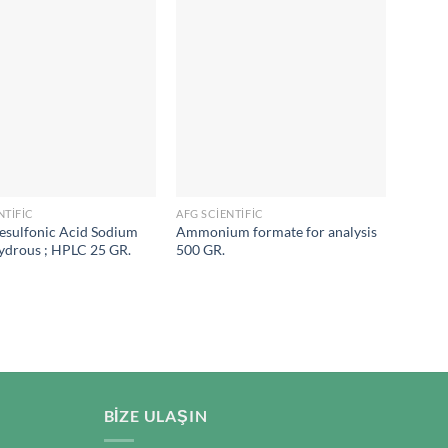
NTIFIC
AFG SCIENTIFIC
AFG SC
esulfonic Acid Sodium
Ammonium formate for analysis
1-Hexa
ydrous ; HPLC 25 GR.
500 GR.
Salt A
BIZE ULAŞIN