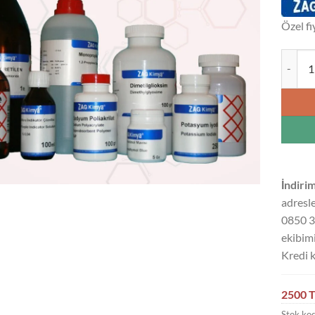
Özel fi
POTASY
İndirim
adresle
0850 3
ekibimi
Kredi k
2500 T
Stok ko