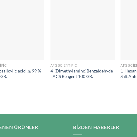
IFIC
AFG SCIENTIFIC
AFG SCIE
salicylic acid , ≥ 99 %
4-(Dimethylamino)Benzaldehyde
1-Hexan
 GR.
; ACS Reagent 100 GR.
Salt Anh
ENEN ÜRÜNLER
BIZDEN HABERLER