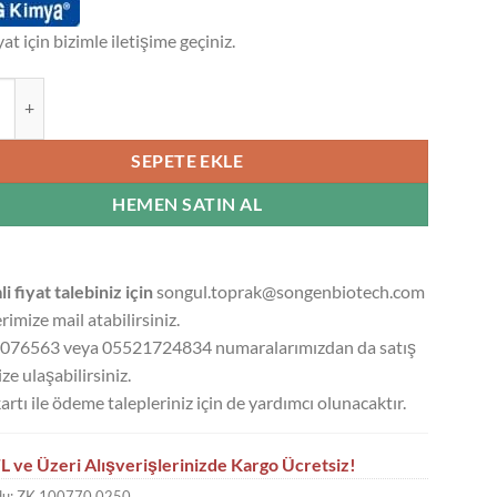
yat için bizimle iletişime geçiniz.
UM NİTRAT CHEM PURE - 250 GR - 250 GR adet
SEPETE EKLE
HEMEN SATIN AL
li fiyat talebiniz için
songul.toprak@songenbiotech.com
rimize mail atabilirsiniz.
076563 veya 05521724834 numaralarımızdan da satış
ze ulaşabilirsiniz.
artı ile ödeme talepleriniz için de yardımcı olunacaktır.
L ve Üzeri Alışverişlerinizde Kargo Ücretsiz!
du:
ZK.100770.0250