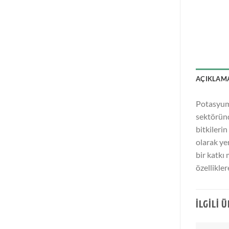
AÇIKLAM
Potasyum 
sektöründ
bitkilerin
olarak ye
bir katkı
özellikler
İLGILI 