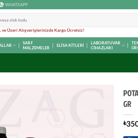
WHATSAPP
 ve Üzeri Alışverişlerinizde Kargo Ücretsiz!
SARF
LABORATUVAR
TE
ALLAR
ELISA KITLERI
MALZEMELER
CIHAZLARI
ÜR
POTA
GR
350
₺