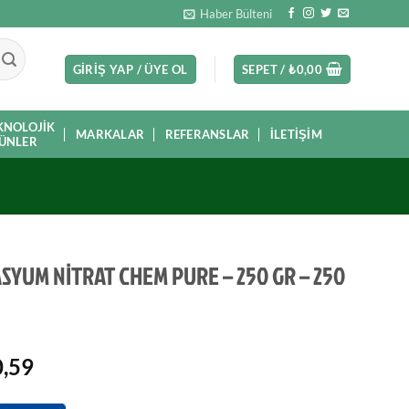
Haber Bülteni
GIRIŞ YAP / ÜYE OL
SEPET /
₺
0,00
KNOLOJIK
MARKALAR
REFERANSLAR
İLETIŞIM
ÜNLER
SYUM NİTRAT CHEM PURE – 250 GR – 250
,59