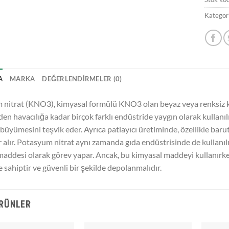
Kategori
A
MARKA
DEĞERLENDIRMELER (0)
nitrat (KNO3), kimyasal formülü KNO3 olan beyaz veya renksiz kris
en havacılığa kadar birçok farklı endüstride yaygın olarak kullanıl
 büyümesini teşvik eder. Ayrıca patlayıcı üretiminde, özellikle barut
r alır. Potasyum nitrat aynı zamanda gıda endüstrisinde de kullanıl
 maddesi olarak görev yapar. Ancak, bu kimyasal maddeyi kullanırken
e sahiptir ve güvenli bir şekilde depolanmalıdır.
ÜRÜNLER