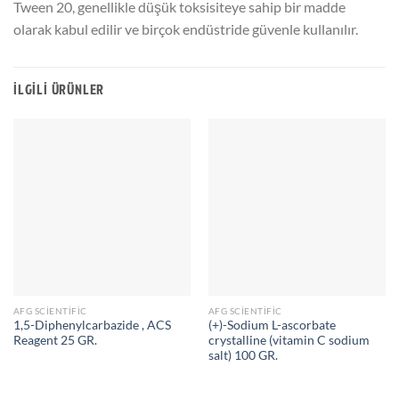
Tween 20, genellikle düşük toksisiteye sahip bir madde
olarak kabul edilir ve birçok endüstride güvenle kullanılır.
İLGILI ÜRÜNLER
AFG SCIENTIFIC
AFG SCIENTIFIC
1,5-Diphenylcarbazide , ACS
(+)-Sodium L-ascorbate
Reagent 25 GR.
crystalline (vitamin C sodium
salt) 100 GR.