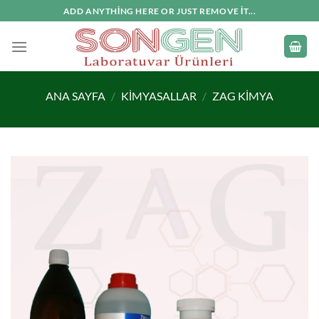
İçeriğe
ADD ANYTHING HERE OR JUST REMOVE IT...
atla
ANA SAYFA
/
KIMYASALLAR
/
ZAG KIMYA